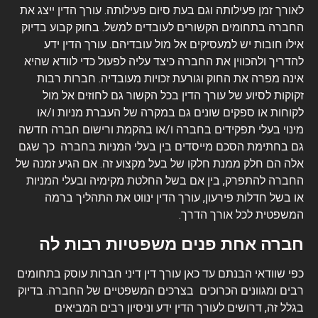
לאורך זמן פעילותה וגם בעת סיום פעילותה. עורך הדין ייצג את
החברה בתחומים הקשורים לעובדים למשל. בחוק קבוע בדיוק
אילו חובות יש למעסיקים אל מול עובדיהם. עורך הדין ידע
להדריך ולהכווין את החברה כיצד עליה לפעול כדי לוודא שהיא
אינה מפרה את החוק וגורעת זכויות מעובדיה. חברות רבות
זקוקות לסיוע של עורך הדין בכל הקשור גם לחוזים אל מול
לקוחות או ספקים שונים גם במקרה של העברת מניות ו/או
מינוי בעלי תפקידים בחברה ו/או בהקמת ורישום חברה חדשה
גם בחתימת הסכם מייסדים בין בעלי המניות בחברה כך שגם
אלה הם חלק ממנת חלקו של בעל מקצוע זה. אם הגיע זמנה של
החברה להתפרק, בין אם בשל החלטת מקימיה ובעלי המניות
או בשל חדלות פירעון, עורך הדין ינווט את התהליך ברמה
המשפטית לכל אורך הדרך.
חברה אחת פנים משפטיות רבות לה
כפי שוודאי הבנתם עד כאן עורך דין דיני חברות עוסק בתחומים
רבים ומגוונים הכרוכים בצרכים המשפטיים של החברה. בדיוק
בגלל זה, דרושים לעורך הדין ידע וניסיון רבים המביאים