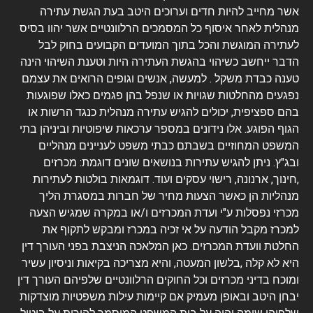
אשר מחייב להיות חדים וערוכים היטב בעת הגשת עתירה
מנהלית לאחר איסוף כל המסמכים הרלוונטיים אשר יהוו בסיס
לעתירה המוגשת והכל בתוך המועדים הקבועים בחוק לבל
הדבר ייחשב כשיהוי בהגשת העתירה היות וטענת השיהוי הינה
טענה כבדת משקל . למעשה, אנשים וגופים הרואים את עצמם
נפגעים מהחלטות שגויות או שנפל בהן פגמים כאלו שפוגעות
בהם ספציפית, יכולים להגיש עתירה מנהלית כנגד הרשות או
הגוף הפוגע. אלו נידונים במספר ערכאות שיפוטיות וביניהן בתי
המשפט המחוזיים בשבתם כבתי משפט לעניינים מנהליים
ובג"ץ. ניתן להגיש עתירות בנושאים שונים דוגמת: מכרזים
,חינוך, ארנונה, רישוי עסקים ועוד. דוגמאות בולטות לעתירות
מנהליות הן כאשר הצעות מחיר של חברות במסגרת הליך
מכרזי נפסלות ע"י ועדת המכרזים ו/או במקרה שמגיש הצעה
למכרז מקבל הודעה על אי זכיה במכרז ומבקש לתקוף את
החלטת וועדת המכרזים. כאן המלאכה הניצבת בפני העורך דין
היא לא קלה ,בלשון המעטה, והיא מצריכה בקיאות וניסיון עשיר
ומוכח בדיני מכרזים וכל החוקים הרלוונטיים שלפיהם העורך דין
יבחן היטב ובאופן מעמיק אם קיימות עילות משפטיות מוצדקות