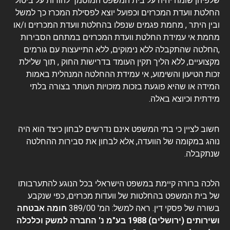
שלפיהן שומה יהיה על בית המשפט המוסמך להורות על ביטול
החלטת וועדת המכרזים וכפועל יוצא לפסילת המכרז כך למשל
ובין היתר , מחמת פגמים שנפלו בהחלטת וועדת המכרזים ו/או
מחמת אי עמידת החלטת וועדת המכרזים במתחם הסבירות
,החלטה שהתקבלה ללא נימוקים, ללא התייעצות עם גורמים
מקצועיים, ללא הליך תקין העומד בדרישות החוק , תוך שלילת
זכות הטיעון והשימוע, אי עמידת ההחלטה המנהלית באמות
המידה או שהיא פוגעת בזכות מזכויות העותר בצורה בלתי
מידתית וכיוצא באלה.
חשוב לציין כי בתי המשפט אינם נדרשים לבחון כיצד הוא היה
נוהג במקומה של הוועדה, אלא לבחון את סבירות ההחלטה
שנתקבלה.
הלכה ברורה קיימת במשפט הישראלי בכל הנוגע להתערבותו
של בית המשפט בהחלטות של וועדות
מכרזים
, כפי שנקבע
בשורה של פסקי דין. ראה למשל: המ' 389/00
חומה אבטחה
ושירותים (ירושלים) 1988 בע"מ נ' החברה למשק וכלכלה