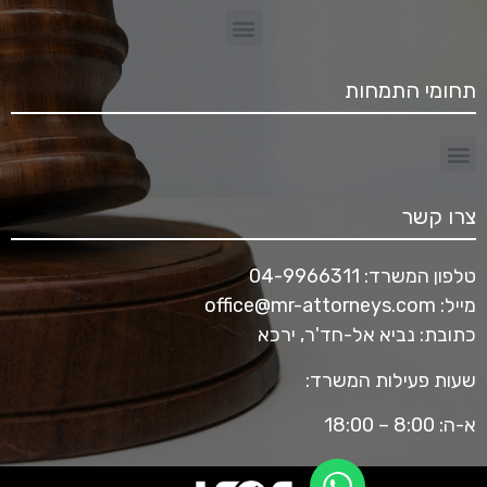
תחומי התמחות
צרו קשר
טלפון המשרד:
04-9966311
מייל:
office@mr-attorneys.com
כתובת: נביא אל-חד'ר, ירכא
שעות פעילות המשרד:
א-ה: 8:00 – 18:00